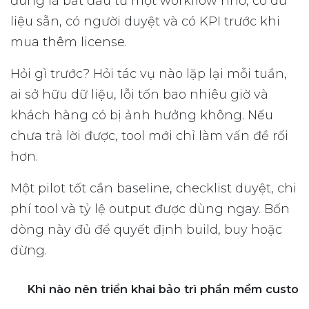
đúng là bắt đầu từ một workflow nhỏ, có dữ
liệu sẵn, có người duyệt và có KPI trước khi
mua thêm license.
Hỏi gì trước? Hỏi tác vụ nào lặp lại mỗi tuần,
ai sở hữu dữ liệu, lỗi tốn bao nhiêu giờ và
khách hàng có bị ảnh hưởng không. Nếu
chưa trả lời được, tool mới chỉ làm vấn đề rối
hơn.
Một pilot tốt cần baseline, checklist duyệt, chi
phí tool và tỷ lệ output được dùng ngay. Bốn
dòng này đủ để quyết định build, buy hoặc
dừng.
Khi nào nên triển khai bảo trì phần mềm custom