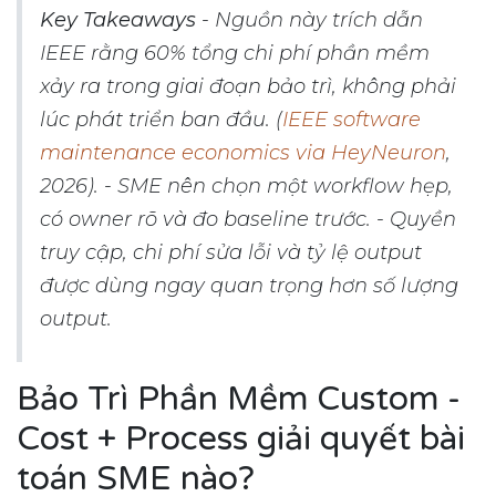
Key Takeaways
- Nguồn này trích dẫn
IEEE rằng 60% tổng chi phí phần mềm
xảy ra trong giai đoạn bảo trì, không phải
lúc phát triển ban đầu. (
IEEE software
maintenance economics via HeyNeuron
,
2026). - SME nên chọn một workflow hẹp,
có owner rõ và đo baseline trước. - Quyền
truy cập, chi phí sửa lỗi và tỷ lệ output
được dùng ngay quan trọng hơn số lượng
output.
Bảo Trì Phần Mềm Custom -
Cost + Process giải quyết bài
toán SME nào?