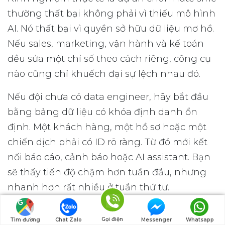
thường thất bại không phải vì thiếu mô hình
AI. Nó thất bại vì quyền sở hữu dữ liệu mơ hồ.
Nếu sales, marketing, vận hành và kế toán
đều sửa một chỉ số theo cách riêng, công cụ
nào cũng chỉ khuếch đại sự lệch nhau đó.
Nếu đội chưa có data engineer, hãy bắt đầu
bằng bảng dữ liệu có khóa định danh ổn
định. Một khách hàng, một hồ sơ hoặc một
chiến dịch phải có ID rõ ràng. Từ đó mới kết
nối báo cáo, cảnh báo hoặc AI assistant. Bạn
sẽ thấy tiến độ chậm hơn tuần đầu, nhưng
nhanh hơn rất nhiều ở tuần thứ tư.
Rủi Ro Triển Khai Nằm Ở
Gọi điện
Tìm đường
Chat Zalo
Messenger
Whatsapp