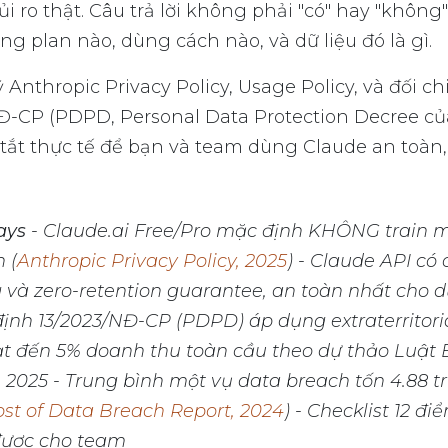
ủi ro thật. Câu trả lời không phải "có" hay "khôn
ng plan nào, dùng cách nào, và dữ liệu đó là gì.
 Anthropic Privacy Policy, Usage Policy, và đối ch
Đ-CP (PDPD, Personal Data Protection Decree củ
 tắt thực tế để bạn và team dùng Claude an toàn,
ays
- Claude.ai Free/Pro mặc định KHÔNG train m
 (
Anthropic Privacy Policy, 2025
) - Claude API có
g và zero-retention guarantee, an toàn nhất cho d
ịnh 13/2023/NĐ-CP (PDPD) áp dụng extraterritori
ạt đến 5% doanh thu toàn cầu theo dự thảo Luật
 2025 - Trung bình một vụ data breach tốn 4.88 
st of Data Breach Report, 2024
) - Checklist 12 đi
được cho team