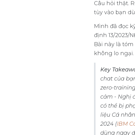
Câu hỏi thật. R
tùy vào bạn dù
Mình đã đọc kỹ
định 13/2023/N
Bài này là tóm
không lo ngại.
Key Takeaw
chat của bạn
zero-trainin
cảm - Nghị đ
có thể bị ph
liệu Cá nhân
2024 (
IBM Co
dùng ngay 