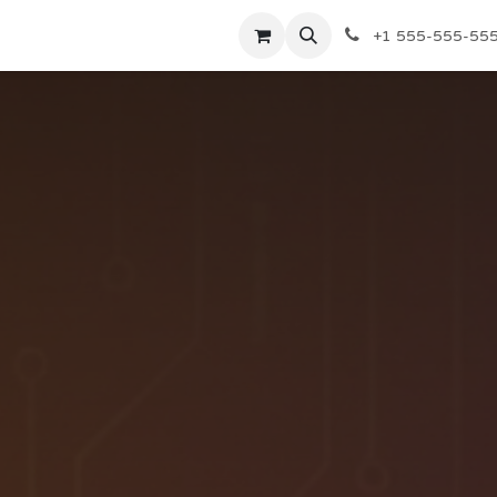
Sự kiện
Dịch vụ
Dịch vụ
Định giá
Định giá
Công ty
+1 555-555-55