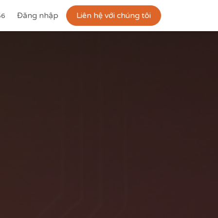
Công ty
Đăng nhập
Khóa học
Liên hệ với chúng tôi
Tuyển dụng
Liên hệ
56