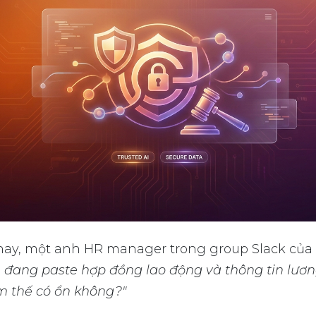
ay, một anh HR manager trong group Slack của
 đang paste hợp đồng lao động và thông tin lươ
m thế có ổn không?"