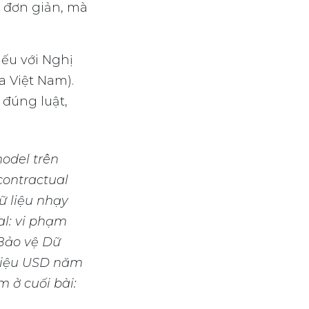
g" đơn giản, mà
iếu với Nghị
a Việt Nam).
 đúng luật,
odel trên
 contractual
ữ liệu nhạy
al: vi phạm
 Bảo vệ Dữ
triệu USD năm
ểm ở cuối bài: