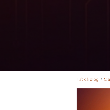
Tất cả blog
Cl