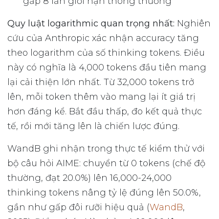
gấp 8 lần giới hạn thông thường
Quy luật logarithmic quan trọng nhất:
Nghiên
cứu của Anthropic xác nhận accuracy tăng
theo logarithm của số thinking tokens. Điều
này có nghĩa là 4,000 tokens đầu tiên mang
lại cải thiện lớn nhất. Từ 32,000 tokens trở
lên, mỗi token thêm vào mang lại ít giá trị
hơn đáng kể. Bắt đầu thấp, đo kết quả thực
tế, rồi mới tăng lên là chiến lược đúng.
WandB ghi nhận trong thực tế kiểm thử với
bộ câu hỏi AIME: chuyển từ 0 tokens (chế độ
thường, đạt 20.0%) lên 16,000-24,000
thinking tokens nâng tỷ lệ đúng lên 50.0%,
gần như gấp đôi rưỡi hiệu quả (
WandB
,