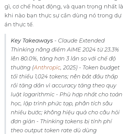
gì, cơ chế hoạt động, và quan trọng nhất là
khi nào bạn thực sự cần dùng nó trong dự
án thực tế.
Key Takeaways
- Claude Extended
Thinking nâng điểm AIME 2024 từ 23.3%
lên 80.0%, tăng hơn 3 lần so với chế độ
thường (
Anthropic
, 2025) - Token budget
tối thiểu 1,024 tokens; nên bắt đầu thấp
rồi tăng dần vì accuracy tăng theo quy
luật logarithmic - Phù hợp nhất cho toán
học, lập trình phức tạp, phân tích sâu
nhiều bước; không hiệu quả cho câu hỏi
đơn giản - Thinking tokens bị tính phí
theo output token rate dù dùng