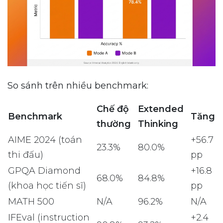
So sánh trên nhiều benchmark:
Chế độ
Extended
Benchmark
Tăng
thường
Thinking
AIME 2024 (toán
+56.7
23.3%
80.0%
thi đấu)
pp
GPQA Diamond
+16.8
68.0%
84.8%
(khoa học tiến sĩ)
pp
MATH 500
N/A
96.2%
N/A
IFEval (instruction
+2.4