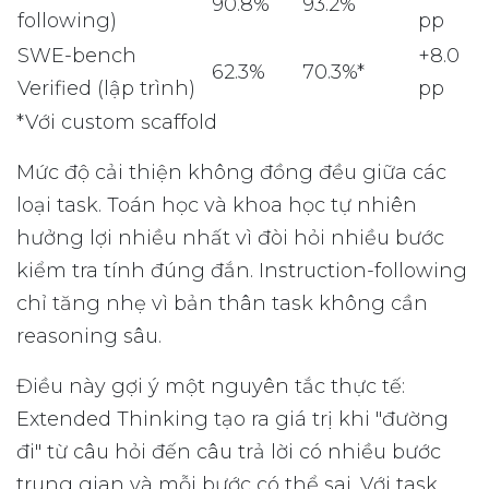
90.8%
93.2%
following)
pp
SWE-bench
+8.0
62.3%
70.3%*
Verified (lập trình)
pp
*Với custom scaffold
Mức độ cải thiện không đồng đều giữa các
loại task. Toán học và khoa học tự nhiên
hưởng lợi nhiều nhất vì đòi hỏi nhiều bước
kiểm tra tính đúng đắn. Instruction-following
chỉ tăng nhẹ vì bản thân task không cần
reasoning sâu.
Điều này gợi ý một nguyên tắc thực tế:
Extended Thinking tạo ra giá trị khi "đường
đi" từ câu hỏi đến câu trả lời có nhiều bước
trung gian và mỗi bước có thể sai. Với task