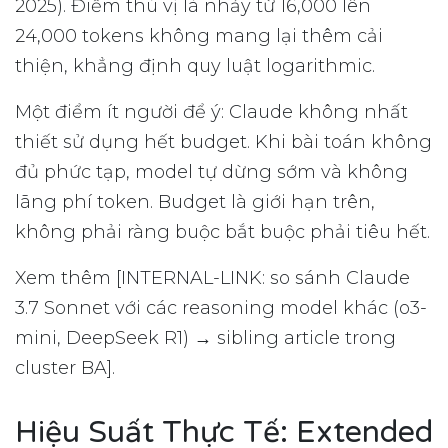
2025). Điểm thú vị là nhảy từ 16,000 lên
24,000 tokens không mang lại thêm cải
thiện, khẳng định quy luật logarithmic.
Một điểm ít người để ý: Claude không nhất
thiết sử dụng hết budget. Khi bài toán không
đủ phức tạp, model tự dừng sớm và không
lãng phí token. Budget là giới hạn trên,
không phải ràng buộc bắt buộc phải tiêu hết.
Xem thêm [INTERNAL-LINK: so sánh Claude
3.7 Sonnet với các reasoning model khác (o3-
mini, DeepSeek R1) → sibling article trong
cluster BA].
Hiệu Suất Thực Tế: Extended