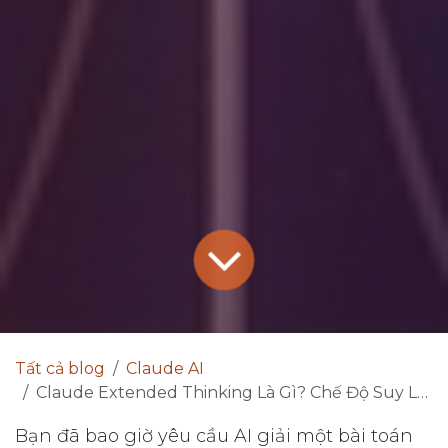
Tất cả blog
Claude AI
Claude Extended Thinking Là Gì? Chế Độ Suy Luận Sâu Giúp AI Giải Quyết Bài Toán Khó Ra Sao?
Bạn đã bao giờ yêu cầu AI giải một bài toán