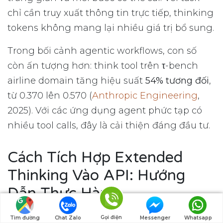
chỉ cần truy xuất thông tin trực tiếp, thinking
tokens không mang lại nhiều giá trị bổ sung.
Trong bối cảnh agentic workflows, con số
còn ấn tượng hơn: think tool trên τ-bench
airline domain tăng hiệu suất
54% tương đối
,
từ 0.370 lên 0.570 (
Anthropic Engineering
,
2025). Với các ứng dụng agent phức tạp có
nhiều tool calls, đây là cải thiện đáng đầu tư.
Cách Tích Hợp Extended
Thinking Vào API: Hướng
Dẫn Thực Hành
Khi Extended Thinking được bật trên Claude
Gọi điện
Tìm đường
Chat Zalo
Messenger
Whatsapp