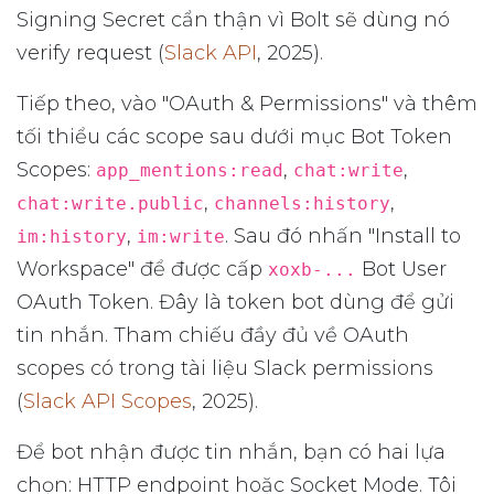
Signing Secret cẩn thận vì Bolt sẽ dùng nó
verify request (
Slack API
, 2025).
Tiếp theo, vào "OAuth & Permissions" và thêm
tối thiểu các scope sau dưới mục Bot Token
Scopes:
,
,
app_mentions:read
chat:write
,
,
chat:write.public
channels:history
,
. Sau đó nhấn "Install to
im:history
im:write
Workspace" để được cấp
Bot User
xoxb-...
OAuth Token. Đây là token bot dùng để gửi
tin nhắn. Tham chiếu đầy đủ về OAuth
scopes có trong tài liệu Slack permissions
(
Slack API Scopes
, 2025).
Để bot nhận được tin nhắn, bạn có hai lựa
chọn: HTTP endpoint hoặc Socket Mode. Tôi