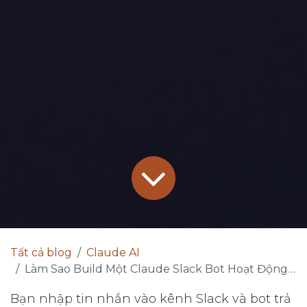
Tất cả blog
Claude AI
Làm Sao Build Một Claude Slack Bot Hoạt Động Trong 30 Phút?
Bạn nhập tin nhắn vào kênh Slack và bot trả