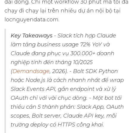
dài dòng. Chỉ một workflow 30 phút mà tôi đã
chạy đi chạy lại trên nhiều dự án nội bộ tại
locnguyendata.com.
Key Takeaways
- Slack tích hợp Claude
làm tăng business usage 72% YoY và
Claude đang phục vụ 300.000+ doanh
nghiệp tính đến tháng 10/2025
(
Demandsage
, 2026). - Bolt SDK Python
hoặc Node.js là cách nhanh nhất để wrap
Slack Events API, gắn endpoint và xử lý
OAuth chỉ với vài chục dòng. - Một bot tối
thiểu cần 5 thành phần: Slack App, OAuth
scopes, Bolt server, Claude API key, môi
trường deploy có HTTPS công khai.