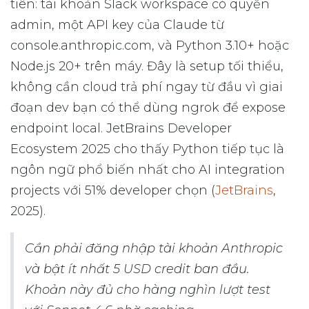
tiên: tài khoản Slack workspace có quyền
admin, một API key của Claude từ
console.anthropic.com, và Python 3.10+ hoặc
Node.js 20+ trên máy. Đây là setup tối thiểu,
không cần cloud trả phí ngay từ đầu vì giai
đoạn dev bạn có thể dùng ngrok để expose
endpoint local. JetBrains Developer
Ecosystem 2025 cho thấy Python tiếp tục là
ngôn ngữ phổ biến nhất cho AI integration
projects với 51% developer chọn (
JetBrains
,
2025).
Cần phải đăng nhập tài khoản Anthropic
và bật ít nhất 5 USD credit ban đầu.
Khoản này đủ cho hàng nghìn lượt test