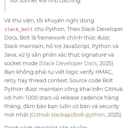
với Sonnet 4.6 nhờ caching.
Về thư viện, tôi khuyến nghị dùng
cho Python. Theo Slack Developer
slack_bolt
Docs, Bolt là framework chính thức được
Slack maintain, hỗ trợ JavaScript, Python và
Java, xử lý sẵn phần xác thực signature và
socket mode (
Slack Developer Docs
, 2025).
Bạn không phải tự viết logic verify HMAC,
retry hay thread context. Source code Bolt
Python được maintain công khai trên GitHub
với hơn 1.000 stars và release cadence hàng
tháng, đảm bảo bạn luôn có bản vá security
mới nhất (
GitHub slackapi/bolt-python
, 2025).
Danh sách checklist cần có sẵn: