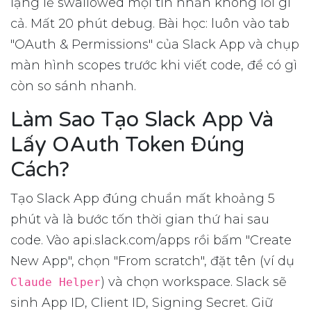
lặng lẽ swallowed mọi tin nhắn không lỗi gì
cả. Mất 20 phút debug. Bài học: luôn vào tab
"OAuth & Permissions" của Slack App và chụp
màn hình scopes trước khi viết code, để có gì
còn so sánh nhanh.
Làm Sao Tạo Slack App Và
Lấy OAuth Token Đúng
Cách?
Tạo Slack App đúng chuẩn mất khoảng 5
phút và là bước tốn thời gian thứ hai sau
code. Vào api.slack.com/apps rồi bấm "Create
New App", chọn "From scratch", đặt tên (ví dụ
) và chọn workspace. Slack sẽ
Claude Helper
sinh App ID, Client ID, Signing Secret. Giữ