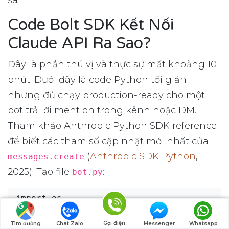
Code Bolt SDK Kết Nối
Claude API Ra Sao?
Đây là phần thú vị và thực sự mất khoảng 10
phút. Dưới đây là code Python tối giản
nhưng đủ chạy production-ready cho một
bot trả lời mention trong kênh hoặc DM.
Tham khảo Anthropic Python SDK reference
để biết các tham số cập nhật mới nhất của
(
Anthropic SDK Python
,
messages.create
2025). Tạo file
:
bot.py
import os

from slack_bolt import App

from slack_bolt.adapter.socket_mode 
Gọi điện
Tìm đường
Chat Zalo
Messenger
Whatsapp