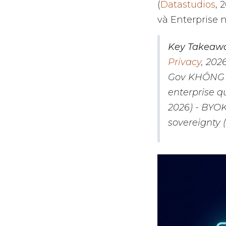
(
Datastudios
, 
và Enterprise
Key Takeaw
Privacy
, 202
Gov KHÔNG d
enterprise q
2026) - BYO
sovereignty (