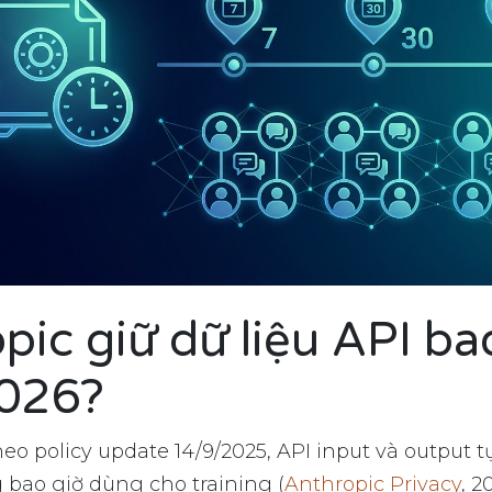
pic giữ dữ liệu API ba
026?
eo policy update 14/9/2025, API input và output t
bao giờ dùng cho training (
Anthropic Privacy
, 2