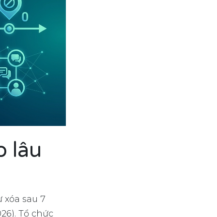
o lâu
ự xóa sau 7
026). Tổ chức