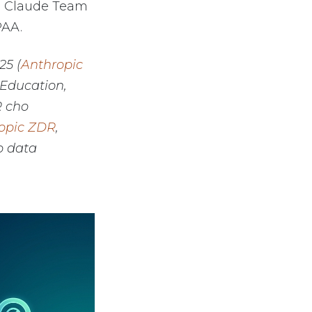
ho Claude Team
PAA.
25 (
Anthropic
 Education,
R cho
opic ZDR
,
o data