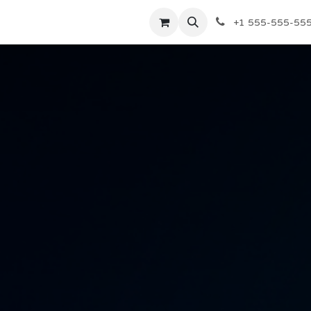
Sự kiện
Dịch vụ
Dịch vụ
Định giá
Định giá
Công ty
+1 555-555-55