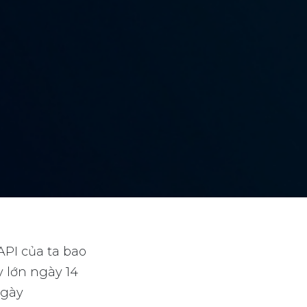
API của ta bao
y lớn ngày 14
ngày