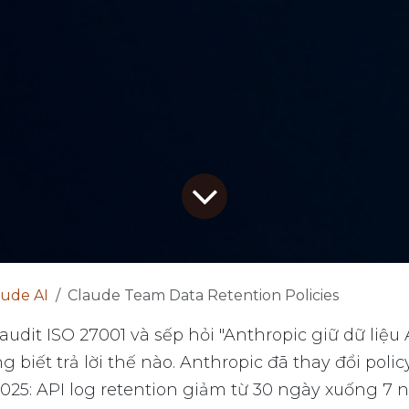
aude AI
Claude Team Data Retention Policies
udit ISO 27001 và sếp hỏi "Anthropic giữ dữ liệu 
 biết trả lời thế nào. Anthropic đã thay đổi polic
25: API log retention giảm từ 30 ngày xuống 7 