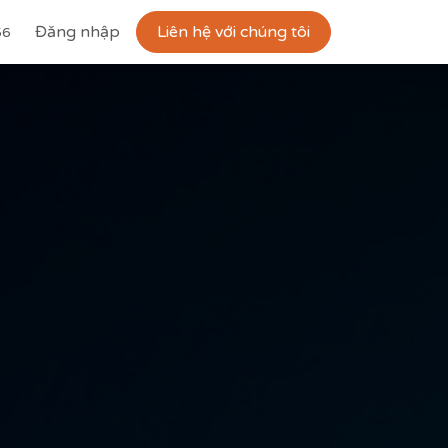
Công ty
Đăng nhập
Khóa học
Liên hệ với chúng tôi
Tuyển dụng
Liên hệ
56