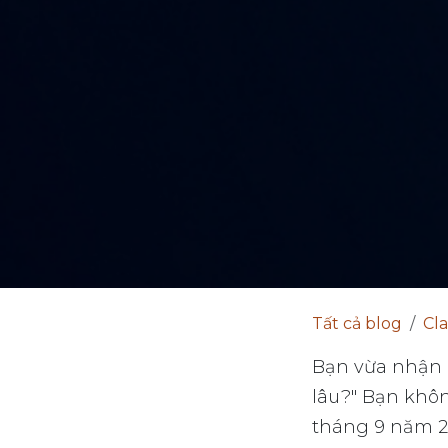
Tất cả blog
Cl
Bạn vừa nhận a
lâu?" Bạn không
tháng 9 năm 20