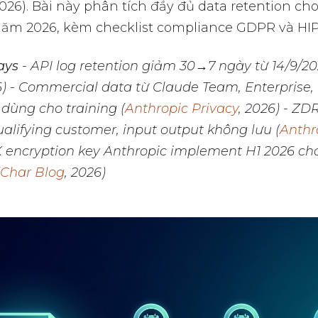
2026). Bài này phân tích đầy đủ data retention c
 năm 2026, kèm checklist compliance GDPR và HI
ays
- API log retention giảm 30→7 ngày từ 14/9/20
6) - Commercial data từ Claude Team, Enterprise,
ùng cho training (
Anthropic Privacy
, 2026) - ZD
ualifying customer, input output không lưu (
Anthr
K encryption key Anthropic implement H1 2026 ch
Char Blog
, 2026)