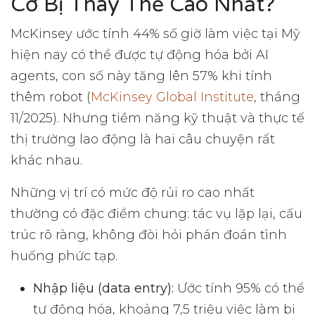
Cơ Bị Thay Thế Cao Nhất?
McKinsey ước tính 44% số giờ làm việc tại Mỹ
hiện nay có thể được tự động hóa bởi AI
agents, con số này tăng lên 57% khi tính
thêm robot (
McKinsey Global Institute
, tháng
11/2025). Nhưng tiềm năng kỹ thuật và thực tế
thị trường lao động là hai câu chuyện rất
khác nhau.
Những vị trí có mức độ rủi ro cao nhất
thường có đặc điểm chung: tác vụ lặp lại, cấu
trúc rõ ràng, không đòi hỏi phán đoán tình
huống phức tạp.
Nhập liệu (data entry):
Ước tính 95% có thể
tự động hóa, khoảng 7,5 triệu việc làm bị