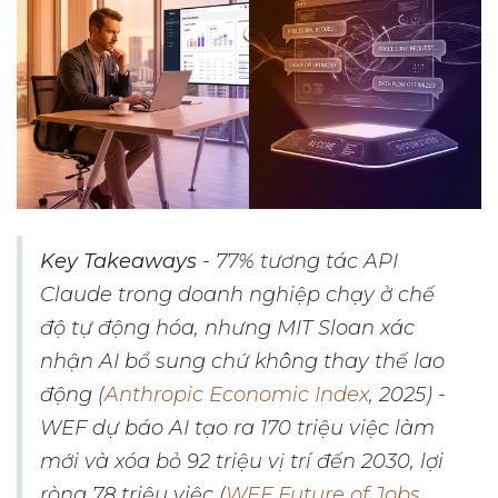
Key Takeaways
- 77% tương tác API
Claude trong doanh nghiệp chạy ở chế
độ tự động hóa, nhưng MIT Sloan xác
nhận AI bổ sung chứ không thay thế lao
động (
Anthropic Economic Index
, 2025) -
WEF dự báo AI tạo ra 170 triệu việc làm
mới và xóa bỏ 92 triệu vị trí đến 2030, lợi
ròng 78 triệu việc (
WEF Future of Jobs