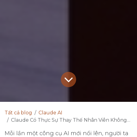
Tất cả blog
Claude AI
Claude Có Thực Sự Thay Thế Nhân Viên Không? Góc Nhìn Thực Tế Từ Dữ Liệu 2025
Mỗi lần một công cụ AI mới nổi lên, người ta