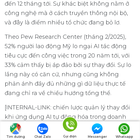
đến 12 tháng tới. Sự khác biệt không nằm ở
công nghệ mà ở cách truyền thông nội bộ,
và đây là điểm nhiều tổ chức đang bỏ lơ.
Theo Pew Research Center (tháng 2/2025),
52% người lao động Mỹ lo ngại AI tác động
tiêu cực đến công việc trong 20 năm tới, với
33% cảm thấy bị áp đảo bởi sự thay đổi. Sự lo
lắng này có căn cứ, nhưng cũng không
phản ánh đầy đủ những gì dữ liệu thực tế
đang chỉ ra về chiều hướng tổng thể.
[INTERNAL-LINK: chiến lược quản lý thay đổi
khi ứng dụng AI tự động hóa trong doanh
nghiệp → bài cross Hub A về N8N và tự động
hóa quy trình]
Gọi điện
Tìm đường
Chat Zalo
Messenger
Whatsapp