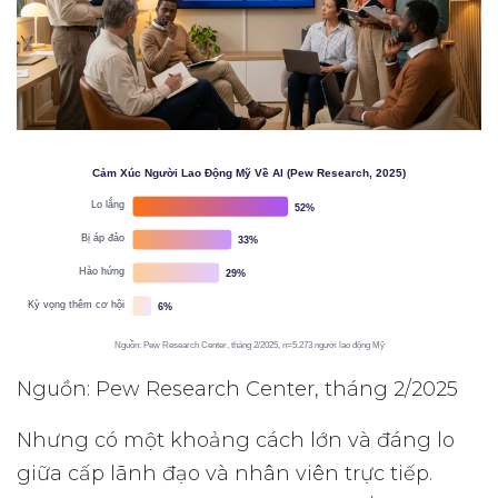
Cảm Xúc Người Lao Động Mỹ Về AI (Pew Research, 2025)
Lo lắng
52%
Bị áp đảo
33%
Hào hứng
29%
Kỳ vọng thêm cơ hội
6%
Nguồn: Pew Research Center, tháng 2/2025, n=5.273 người lao động Mỹ
Nguồn: Pew Research Center, tháng 2/2025
Nhưng có một khoảng cách lớn và đáng lo
giữa cấp lãnh đạo và nhân viên trực tiếp.