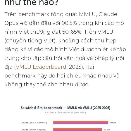
như thế nào?
Trên benchmark tổng quát MMLU, Claude
Opus 4.6 dẫn đầu với 90,5% trong khi các mô
hình Việt thường đạt 50-65%. Trên VMLU
(chuyên tiếng Việt), khoảng cách thu hẹp
đáng kể vì các mô hình Việt được thiết kế tập
trung cho tập câu hỏi văn hoá và pháp lý nội
địa (
VMLU Leaderboard
, 2025). Hai
benchmark này đo hai chiều khác nhau và
không thay thế cho nhau được.
So sánh điểm benchmark — MMLU và VMLU (2025-2026)
Cao hơn = tốt hơn (đơn vị: phần trăm)
Claude Opus 4.6 (MMLU)
90.5%
Claude Sonnet 4.6 (SWE)
79.6%