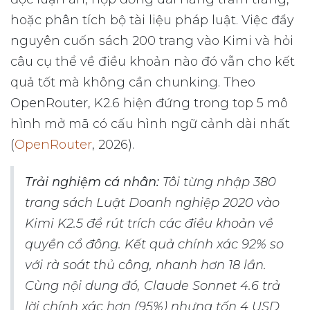
hoặc phân tích bộ tài liệu pháp luật. Việc đẩy
nguyên cuốn sách 200 trang vào Kimi và hỏi
câu cụ thể về điều khoản nào đó vẫn cho kết
quả tốt mà không cần chunking. Theo
OpenRouter, K2.6 hiện đứng trong top 5 mô
hình mở mã có cấu hình ngữ cảnh dài nhất
(
OpenRouter
, 2026).
Trải nghiệm cá nhân:
Tôi từng nhập 380
trang sách Luật Doanh nghiệp 2020 vào
Kimi K2.5 để rút trích các điều khoản về
quyền cổ đông. Kết quả chính xác 92% so
với rà soát thủ công, nhanh hơn 18 lần.
Cùng nội dung đó, Claude Sonnet 4.6 trả
lời chính xác hơn (95%) nhưng tốn 4 USD