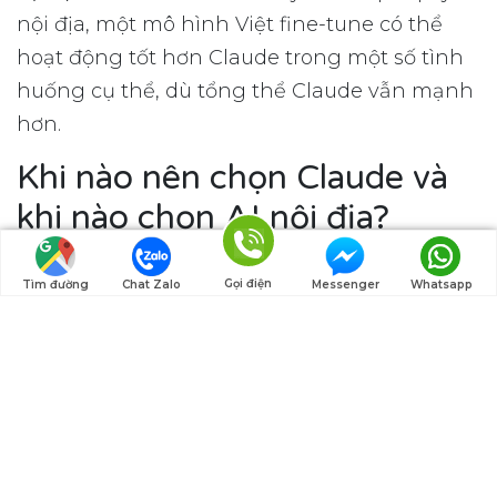
nội địa, một mô hình Việt fine-tune có thể
hoạt động tốt hơn Claude trong một số tình
huống cụ thể, dù tổng thể Claude vẫn mạnh
hơn.
Khi nào nên chọn Claude và
khi nào chọn AI nội địa?
Quy tắc đơn giản: chọn Claude khi tác vụ đòi
Gọi điện
Tìm đường
Chat Zalo
Messenger
Whatsapp
hỏi lý luận sâu, viết code, hoặc đa ngôn ngữ;
chọn AI Việt khi tác vụ cần văn phong Việt tự
nhiên hoặc tuân thủ hạ tầng nội địa. Claude
hỗ trợ tiếng Việt với độ chính xác khoảng
78% theo đánh giá nội bộ Anthropic, đủ tốt
cho hầu hết tác vụ doanh nghiệp (
Anthropic
Models Overview
, 2026). Với 73% doanh