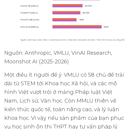
Vistral 7B (VMLU)
50.07%
ChatGPT (VMLU)
46.33%
PhoGPT-4B (VLSP)
~40%
Kimi K2.6 (MMLU)
82%*
Nguồn: Anthropic 2026, VMLU Leaderboard 2025, VinAI 2024, Moonshot AI 2026. *Ước tính từ báo cáo cộng đồng.
Nguồn: Anthropic, VMLU, VinAI Research,
Moonshot AI (2025-2026)
Một điều ít người để ý: VMLU có 58 chủ đề trải
dài từ STEM tới Khoa học Xã hội, và các mô
hình Việt vượt trội ở mảng Pháp luật Việt
Nam, Lịch sử, Văn học. Còn MMLU thiên về
kiến thức quốc tế, toán nâng cao, và lý luận
khoa học. Vì vậy nếu sản phẩm của bạn phục
vụ học sinh ôn thi THPT hay tư vấn pháp lý