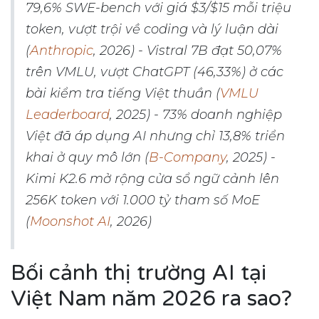
79,6% SWE-bench với giá $3/$15 mỗi triệu
token, vượt trội về coding và lý luận dài
(
Anthropic
, 2026) - Vistral 7B đạt 50,07%
trên VMLU, vượt ChatGPT (46,33%) ở các
bài kiểm tra tiếng Việt thuần (
VMLU
Leaderboard
, 2025) - 73% doanh nghiệp
Việt đã áp dụng AI nhưng chỉ 13,8% triển
khai ở quy mô lớn (
B-Company
, 2025) -
Kimi K2.6 mở rộng cửa sổ ngữ cảnh lên
256K token với 1.000 tỷ tham số MoE
(
Moonshot AI
, 2026)
Bối cảnh thị trường AI tại
Việt Nam năm 2026 ra sao?