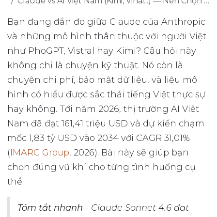
Claude vs AI Việt Nam (Kimi, Vinai...) — Nên Chọn AI Nào Cho Doanh Nghiệp Việt Năm 2026?
Bạn đang đắn đo giữa Claude của Anthropic
và những mô hình thân thuộc với người Việt
như PhoGPT, Vistral hay Kimi? Câu hỏi này
không chỉ là chuyện kỹ thuật. Nó còn là
chuyện chi phí, bảo mật dữ liệu, và liệu mô
hình có hiểu được sắc thái tiếng Việt thực sự
hay không. Tới năm 2026, thị trường AI Việt
Nam đã đạt 161,41 triệu USD và dự kiến chạm
mốc 1,83 tỷ USD vào 2034 với CAGR 31,01%
(
IMARC Group
, 2026). Bài này sẽ giúp bạn
chọn đúng vũ khí cho từng tình huống cụ
thể.
Tóm tắt nhanh
- Claude Sonnet 4.6 đạt