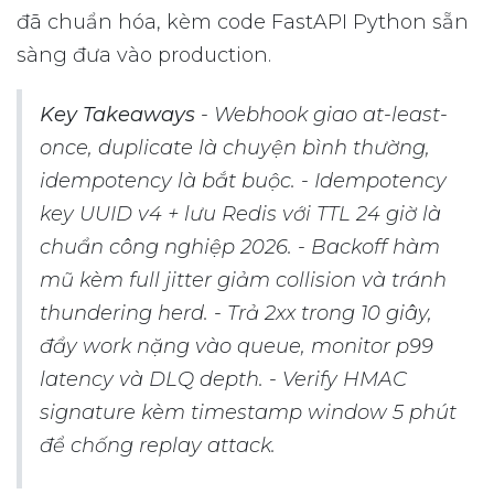
đã chuẩn hóa, kèm code FastAPI Python sẵn
sàng đưa vào production.
Key Takeaways
- Webhook giao at-least-
once, duplicate là chuyện bình thường,
idempotency là bắt buộc. - Idempotency
key UUID v4 + lưu Redis với TTL 24 giờ là
chuẩn công nghiệp 2026. - Backoff hàm
mũ kèm full jitter giảm collision và tránh
thundering herd. - Trả 2xx trong 10 giây,
đẩy work nặng vào queue, monitor p99
latency và DLQ depth. - Verify HMAC
signature kèm timestamp window 5 phút
để chống replay attack.