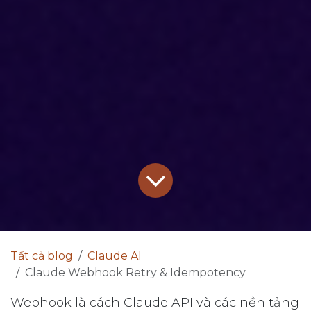
Tất cả blog
Claude AI
Claude Webhook Retry & Idempotency
Webhook là cách Claude API và các nền tảng