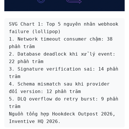
SVG Chart 1: Top 5 nguyên nhân webhook 
failure (lollipop)

1. Network timeout consumer chậm: 38 
phần trăm

2. Database deadlock khi xử lý event: 
22 phần trăm

3. Signature verification sai: 14 phần 
trăm

4. Schema mismatch sau khi provider 
đổi version: 12 phần trăm

5. DLQ overflow do retry burst: 9 phần 
trăm

Nguồn tổng hợp Hookdeck Outpost 2026, 