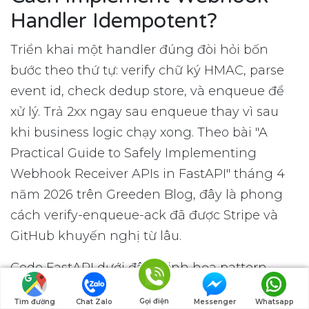
Handler Idempotent?
Triển khai một handler đúng đòi hỏi bốn
bước theo thứ tự: verify chữ ký HMAC, parse
event id, check dedup store, và enqueue để
xử lý. Trả 2xx ngay sau enqueue thay vì sau
khi business logic chạy xong. Theo bài "A
Practical Guide to Safely Implementing
Webhook Receiver APIs in FastAPI" tháng 4
năm 2026 trên Greeden Blog, đây là phong
cách verify-enqueue-ack đã được Stripe và
GitHub khuyến nghị từ lâu.
Code FastAPI dưới đây minh họa pattern
hoàn chỉnh dùng Redis làm idempotency
Gọi điện
Tìm đường
Chat Zalo
Messenger
Whatsapp
store, và Celery hoặc RQ làm queue xử lý. TTL