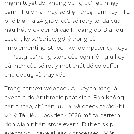
mạnh tuyệt đối không dùng dữ liệu nhạy
cảm như email hay số điện thoại làm key. TTL
phổ biến là 24 giờ vì cửa sổ retry tối đa của
hầu hết provider rơi vào khoảng đó. Brandur
Leach, kỹ sư Stripe, gợi ý trong bài
"Implementing Stripe-like Idempotency Keys
in Postgres" rằng store của bạn nên giữ key
dài hơn cửa sổ retry một chút để có buffer
cho debug và truy vết.
Trong context webhook AI, key thường là
event.id do Anthropic phát sinh. Bạn không
cần tự tạo, chỉ cần lưu lại và check trước khi
xử lý. Tài liệu Hookdeck 2026 mô tả pattern
đơn giản nhất: "store event ID then skip
events you have already processed". Một