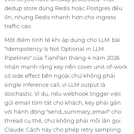
dedup store dùng Redis hoặc Postgres đều
ổn, nhưng Redis nhanh hơn cho ingress
traffic cao.
Một điểm tinh tế khi áp dụng cho LLM: bài
"Idempotency Is Not Optional in LLM
Pipelines" của TianPan tháng 4 năm 2026
nhấn mạnh rằng key nên cover unit-of-work
có side effect bên ngoài chứ không phải
single inference call, vì LLM output là
stochastic. Ví dụ, nếu webhook trigger việc
gửi email tóm tắt cho khách, key phải gắn
với hành động "send_summary_email" cho
thread cụ thể, chứ không phải mỗi lần gọi
Claude. Cách này cho phép retry sampling