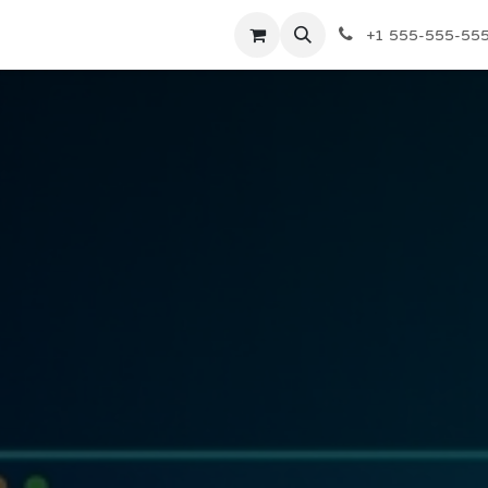
Sự kiện
Dịch vụ
Dịch vụ
Định giá
Định giá
Công ty
+1 555-555-55