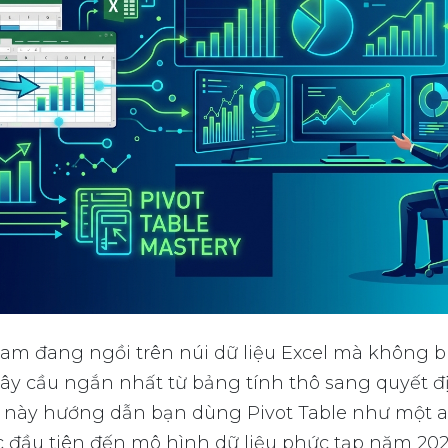
am đang ngồi trên núi dữ liệu Excel mà không bi
 cây cầu ngắn nhất từ bảng tính thô sang quyết đ
t này hướng dẫn bạn dùng Pivot Table như một a
ác đầu tiên đến mô hình dữ liệu phức tạp năm 202