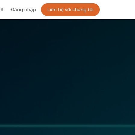
Công ty
Đăng nhập
Khóa học
Liên hệ với chúng tôi
Tuyển dụng
Liên hệ
56