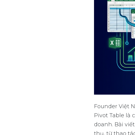
Founder Việt N
Pivot Table là
doanh. Bài viế
thụ, từ thao t