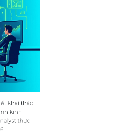
ết khai thác.
ịnh kinh
nalyst thực
6.