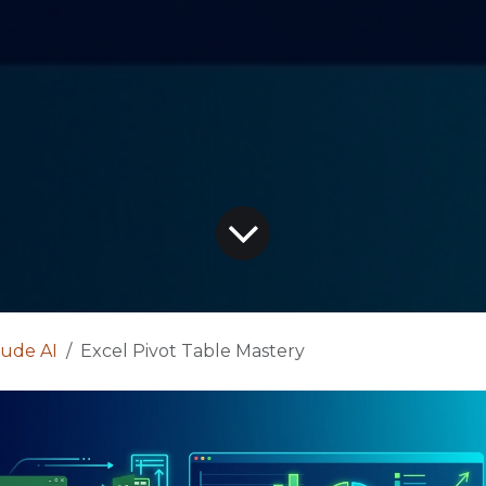
aude AI
Excel Pivot Table Mastery