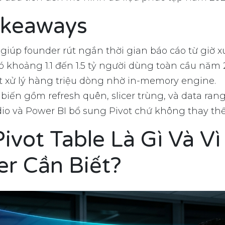
akeaways
 giúp founder rút ngắn thời gian báo cáo từ giờ 
ó khoảng 1.1 đến 1.5 tỷ người dùng toàn cầu năm 
t xử lý hàng triệu dòng nhờ in-memory engine.
 biến gồm refresh quên, slicer trùng, và data ran
dio và Power BI bổ sung Pivot chứ không thay th
Pivot Table Là Gì Và Vì
r Cần Biết?