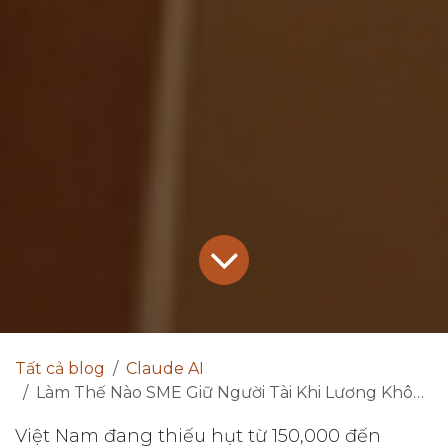
Tất cả blog
Claude AI
Làm Thế Nào SME Giữ Người Tài Khi Lương Không Bằng FAANG?
Việt Nam đang thiếu hụt từ 150,000 đến