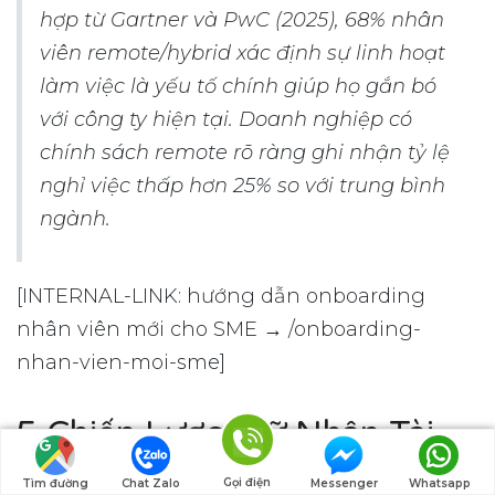
hợp từ Gartner và PwC (2025), 68% nhân
viên remote/hybrid xác định sự linh hoạt
làm việc là yếu tố chính giúp họ gắn bó
với công ty hiện tại. Doanh nghiệp có
chính sách remote rõ ràng ghi nhận tỷ lệ
nghỉ việc thấp hơn 25% so với trung bình
ngành.
[INTERNAL-LINK: hướng dẫn onboarding
nhân viên mới cho SME → /onboarding-
nhan-vien-moi-sme]
5 Chiến Lược Giữ Nhân Tài
SME Hiệu Quả (Không Cần
Gọi điện
Tìm đường
Chat Zalo
Messenger
Whatsapp