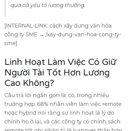
qua cả yếu tố lương thưởng.
[INTERNAL-LINK: cách xây dựng văn hóa
công ty SME → /xay-dung-van-hoa-cong-ty-
sme]
Linh Hoạt Làm Việc Có Giữ
Người Tài Tốt Hơn Lương
Cao Không?
Câu trả lời ngắn gọn là: có, trong nhiều
trường hợp. 68% nhân viên làm việc remote
hoặc hybrid nói rằng sự linh hoạt là lý do
chính họ ở lại, và các công ty có chính sách
remote tốt ghi nhận tỷ lệ turnover thấp hơn