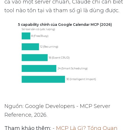
cả vào một server chuẩn, Claude chỉ cần biết
tool nào tồn tại và tham số gì là dùng được.
5 capability chính của Google Calendar MCP (2026)
Số tool sẵn có (ước lượng)
8 (Free/Busy)
12 (Recurring)
18 (Event CRUD)
24 (Smart Scheduling)
30 (Intelligent Import)
Nguồn: Google Developers - MCP Server
Reference, 2026.
Tham khảo thêm:
-
MCP Là Gì? Tổng Quan