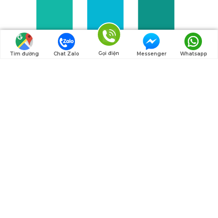
Gọi điện
Tìm đường
Chat Zalo
Messenger
Whatsapp
Google Official
nspady (OSS)
Composio
Trust rating dựa trên security, maintenance, community
Nguồn: Composio Toolkits Documentation,
2026.
Đối với team Việt SME mới bắt đầu, mình
khuyên test community version trước. Khi đã
rõ use case, upgrade lên Google official.
CData
(2026) cũng có giải pháp enterprise
cho team cần data governance nghiêm.