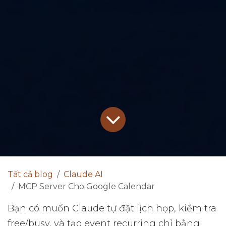
Tất cả blog
Claude AI
MCP Server Cho Google Calendar
Bạn có muốn Claude tự đặt lịch họp, kiểm tra
free/busy, và tạo event recurring chỉ bằng