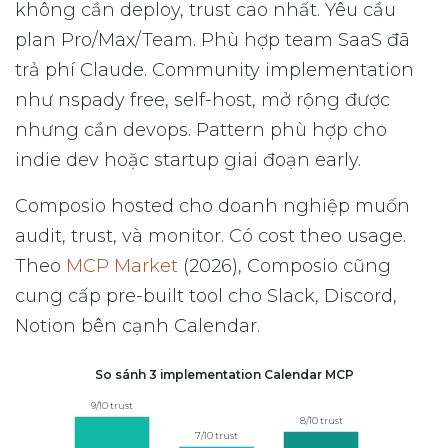
không cần deploy, trust cao nhất. Yêu cầu
plan Pro/Max/Team. Phù hợp team SaaS đã
trả phí Claude. Community implementation
như nspady free, self-host, mở rộng được
nhưng cần devops. Pattern phù hợp cho
indie dev hoặc startup giai đoạn early.
Composio hosted cho doanh nghiệp muốn
audit, trust, và monitor. Có cost theo usage.
Theo
MCP Market
(2026), Composio cũng
cung cấp pre-built tool cho Slack, Discord,
Notion bên cạnh Calendar.
So sánh 3 implementation Calendar MCP
9/10 trust
8/10 trust
7/10 trust