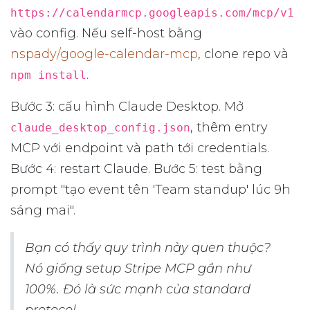
https://calendarmcp.googleapis.com/mcp/v1
vào config. Nếu self-host bằng
nspady/google-calendar-mcp
, clone repo và
.
npm install
Bước 3: cấu hình Claude Desktop. Mở
, thêm entry
claude_desktop_config.json
MCP với endpoint và path tới credentials.
Bước 4: restart Claude. Bước 5: test bằng
prompt "tạo event tên 'Team standup' lúc 9h
sáng mai".
Bạn có thấy quy trình này quen thuộc?
Nó giống setup Stripe MCP gần như
100%. Đó là sức mạnh của standard
protocol.