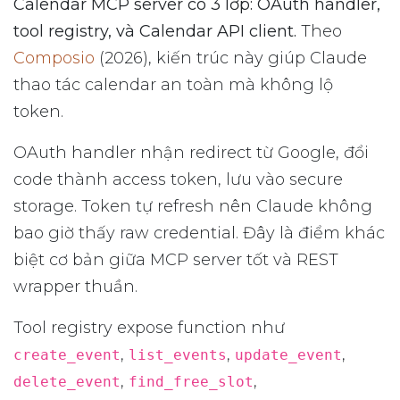
Calendar MCP server có 3 lớp: OAuth handler,
tool registry, và Calendar API client.
Theo
Composio
(2026), kiến trúc này giúp Claude
thao tác calendar an toàn mà không lộ
token.
OAuth handler nhận redirect từ Google, đổi
code thành access token, lưu vào secure
storage. Token tự refresh nên Claude không
bao giờ thấy raw credential. Đây là điểm khác
biệt cơ bản giữa MCP server tốt và REST
wrapper thuần.
Tool registry expose function như
,
,
,
create_event
list_events
update_event
,
,
delete_event
find_free_slot