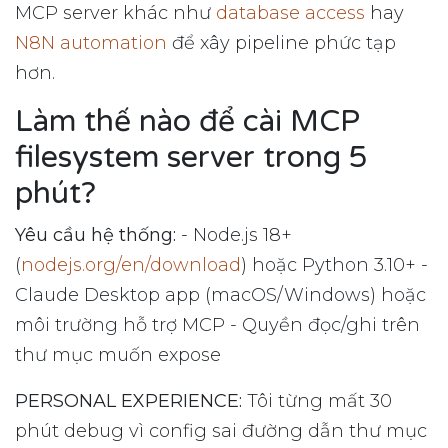
MCP server khác như
database access
hay
N8N automation
để xây pipeline phức tạp
hơn.
Làm thế nào để cài MCP
filesystem server trong 5
phút?
Yêu cầu hệ thống:
- Node.js 18+
(
nodejs.org/en/download
) hoặc Python 3.10+ -
Claude Desktop app (macOS/Windows) hoặc
môi trường hỗ trợ MCP - Quyền đọc/ghi trên
thư mục muốn expose
PERSONAL EXPERIENCE:
Tôi từng mất 30
phút debug vì config sai đường dẫn thư mục