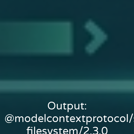
Output:
@modelcontextprotocol/
filesystem/2.3.0