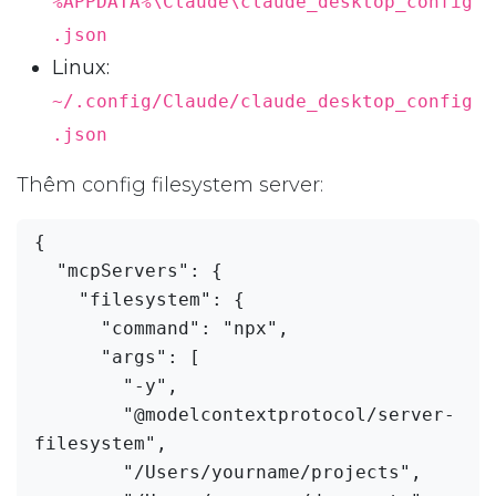
%APPDATA%\Claude\claude_desktop_config
.json
Linux:
~/.config/Claude/claude_desktop_config
.json
Thêm config filesystem server:
{

  "mcpServers": {

    "filesystem": {

      "command": "npx",

      "args": [

        "-y",

        "@modelcontextprotocol/server-
filesystem",

        "/Users/yourname/projects",
