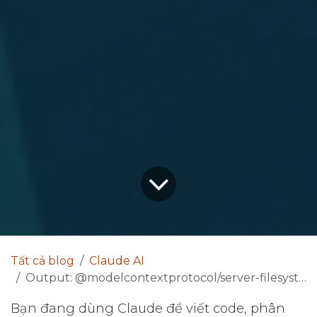
Tất cả blog
Claude AI
Output: @modelcontextprotocol/server-filesystem/2.3.0 node/v20.11.0
Bạn đang dùng Claude để viết code, phân