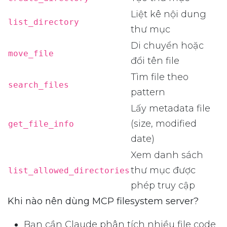
Liệt kê nội dung
list_directory
thư mục
Di chuyển hoặc
move_file
đổi tên file
Tìm file theo
search_files
pattern
Lấy metadata file
(size, modified
get_file_info
date)
Xem danh sách
thư mục được
list_allowed_directories
phép truy cập
Khi nào nên dùng MCP filesystem server?
Bạn cần Claude phân tích nhiều file code