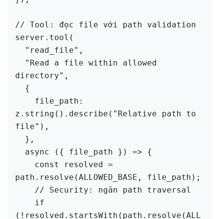
// Tool: đọc file với path validation

server.tool(

  "read_file",

  "Read a file within allowed 
directory",

  {

    file_path: 
z.string().describe("Relative path to 
file"),

  },

  async ({ file_path }) => {

    const resolved = 
path.resolve(ALLOWED_BASE, file_path);

    // Security: ngăn path traversal

    if 
(!resolved.startsWith(path.resolve(ALL