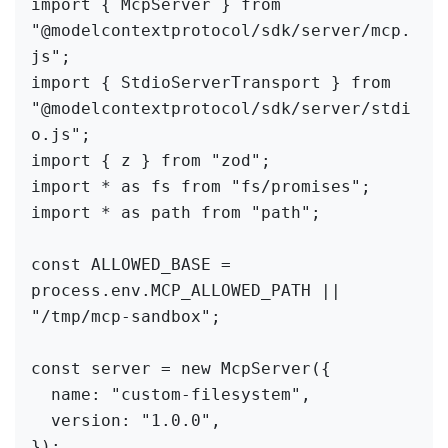
import { McpServer } from 
"@modelcontextprotocol/sdk/server/mcp.
js";

import { StdioServerTransport } from 
"@modelcontextprotocol/sdk/server/stdi
o.js";

import { z } from "zod";

import * as fs from "fs/promises";

import * as path from "path";

const ALLOWED_BASE = 
process.env.MCP_ALLOWED_PATH || 
"/tmp/mcp-sandbox";

const server = new McpServer({

  name: "custom-filesystem",

  version: "1.0.0",

});
