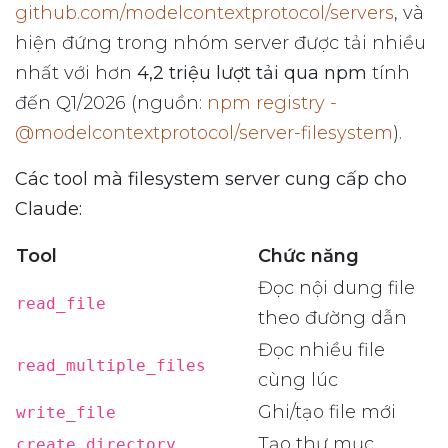
github.com/modelcontextprotocol/servers
, và
hiện đứng trong nhóm server được tải nhiều
nhất với hơn
4,2 triệu lượt tải qua npm
tính
đến Q1/2026 (nguồn:
npm registry -
@modelcontextprotocol/server-filesystem
).
Các tool mà filesystem server cung cấp cho
Claude:
Tool
Chức năng
Đọc nội dung file
read_file
theo đường dẫn
Đọc nhiều file
read_multiple_files
cùng lúc
Ghi/tạo file mới
write_file
Tạo thư mục
create_directory