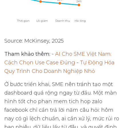
24%
Thời gian
Lỗi giảm
Doanh thu
Hài lòng
Source: McKinsey, 2025
Tham khảo thêm:
-
AI Cho SME Việt Nam:
Cách Chọn Use Case Đúng
-
Tự Động Hóa
Quy Trình Cho Doanh Nghiệp Nhỏ
Ở bước triển khai, SME nên tránh tạo một
dashboard quá rộng ngay từ đầu. Một màn
hình tốt cho phan mem tich hop zalo
facebook chỉ cần trả lời năm câu hỏi: hôm
nay có gì lệch chuẩn, ai cần xử lý, mức rủi ro
bao nhiêu, dữ liệu lấy từ đâu, và quyết định