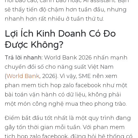
nối báo cáo, cảnh báo hoặc AI assistant. Bạn
sẽ thấy tiến độ chậm hơn tuần đầu, nhưng
nhanh hơn rất nhiều ở tuần thứ tư.
Lợi Ích Kinh Doanh Có Đo
Được Không?
Trả lời nhanh:
World Bank 2026 nhấn mạnh
chuyển đổi số cho năng suất Việt Nam
(
World Bank
, 2026). Vì vậy, SME nên xem
phan mem tich hop zalo facebook như một
bài toán vận hành có dữ liệu, không phải
một món công nghệ mua theo phong trào.
Điểm bắt đầu tốt nhất là một quy trình đang
gây tốn thời gian mỗi tuần. Với phan mem
tich hop zalo facebook, đừng hỏi hệ thống có