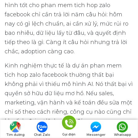
hình tốt cho phan mem tich hop zalo
facebook chỉ cần trả lời năm câu hỏi: hôm
nay có gì lệch chuẩn, ai cần xử lý, mức rủi ro
bao nhiêu, dữ liệu lấy từ đâu, và quyết định
tiếp theo là gì. Càng ít câu hỏi nhưng trả lời
chắc, adoption càng cao.
Kinh nghiệm thực tế là dự án phan mem
tich hop zalo facebook thường thất bại
không phải vì thiếu mô hình AI. Nó thất bại vì
quyền sở hữu dữ liệu mơ hồ. Nếu sales,
marketing, vận hành và kế toán đều sửa một
chỉ số theo cách riêng, công cụ nào cũng chỉ
khuếch đại sự lệch nhau đó.
Nếu đội chưa có data engineer, hãy bắt đầu
Gọi điện
Tìm đường
Chat Zalo
Messenger
Whatsapp