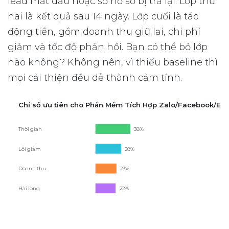
lead mất dấu hoặc số hồ sơ bị trả lại. Lớp thứ
hai là kết quả sau 14 ngày. Lớp cuối là tác
động tiền, gồm doanh thu giữ lại, chi phí
giảm và tốc độ phản hồi. Bạn có thể bỏ lớp
nào không? Không nên, vì thiếu baseline thì
mọi cải thiện đều dễ thành cảm tính.
Chỉ số ưu tiên cho Phần Mềm Tích Hợp Zalo/Facebook/Ema
Thời gian
38%
Lỗi giảm
28%
Doanh thu
23%
Hài lòng
22%