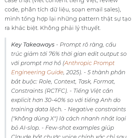
case thật (viết content tiếng Việt, review
code, phân tích dữ liệu, soạn email sales),
mình tổng hợp lại những pattern thật sự tạo
ra khác biệt. Không phải lý thuyết.
Key Takeaways
- Prompt rõ ràng, cấu
trúc giảm tới 76% thời gian edit output so
với prompt mơ hồ (
Anthropic Prompt
Engineering Guide
, 2025). - 5 thành phần
bắt buộc: Role, Context, Task, Format,
Constraints (RCTFC). - Tiếng Việt cần
explicit hơn 30-40% so với tiếng Anh do
training data lệch. - Negative constraints
("không dùng X") là cách nhanh nhất loại
bỏ AI-slop. - Few-shot examples giúp
Claude bắt chước voice chính xác chỉ sau