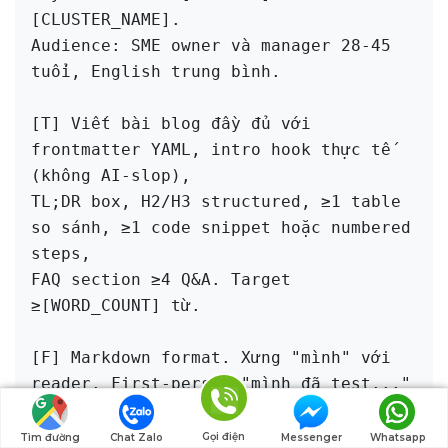
[CLUSTER_NAME].

Audience: SME owner và manager 28-45 
tuổi, English trung bình.

[T] Viết bài blog đầy đủ với 
frontmatter YAML, intro hook thực tế 
(không AI-slop),

TL;DR box, H2/H3 structured, ≥1 table 
so sánh, ≥1 code snippet hoặc numbered 
steps,

FAQ section ≥4 Q&A. Target 
≥[WORD_COUNT] từ.

[F] Markdown format. Xưng "mình" với 
reader. First-person "mình đã test..." 
ít nhất 1 lần.

Heading hierarchy: H1 (title) > H2 
Gọi điện
Tìm đường
Chat Zalo
Messenger
Whatsapp