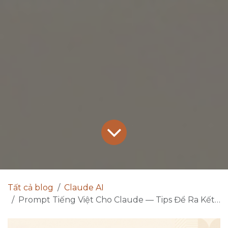
Tất cả blog
Claude AI
Prompt Tiếng Việt Cho Claude — Tips Để Ra Kết Quả Tốt