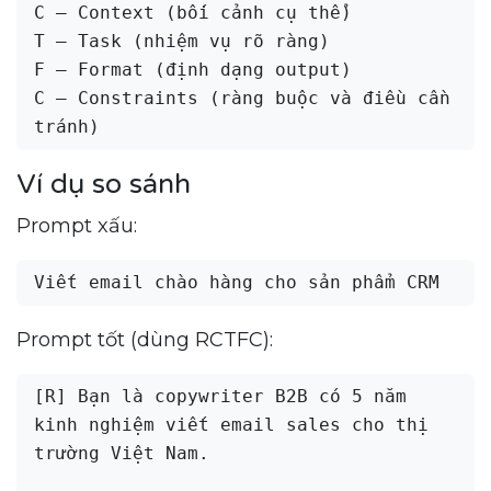
C — Context (bối cảnh cụ thể)

T — Task (nhiệm vụ rõ ràng)

F — Format (định dạng output)

C — Constraints (ràng buộc và điều cần 
Ví dụ so sánh
Prompt xấu:
Prompt tốt (dùng RCTFC):
[R] Bạn là copywriter B2B có 5 năm 
kinh nghiệm viết email sales cho thị 
trường Việt Nam.
