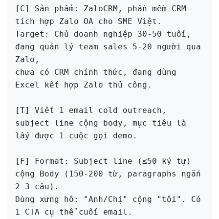
[C] Sản phẩm: ZaloCRM, phần mềm CRM 
tích hợp Zalo OA cho SME Việt.

Target: Chủ doanh nghiệp 30-50 tuổi, 
đang quản lý team sales 5-20 người qua 
Zalo,

chưa có CRM chính thức, đang dùng 
Excel kết hợp Zalo thủ công.

[T] Viết 1 email cold outreach, 
subject line cộng body, mục tiêu là 
lấy được 1 cuộc gọi demo.

[F] Format: Subject line (≤50 ký tự) 
cộng Body (150-200 từ, paragraphs ngắn 
2-3 câu).

Dùng xưng hô: "Anh/Chị" cộng "tôi". Có 
1 CTA cụ thể cuối email.
