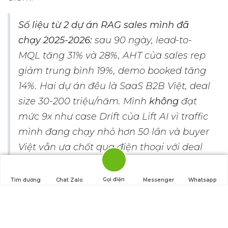
Số liệu từ 2 dự án RAG sales mình đã
chạy 2025-2026:
sau 90 ngày, lead-to-
MQL tăng 31% và 28%, AHT của sales rep
giảm trung bình 19%, demo booked tăng
14%. Hai dự án đều là SaaS B2B Việt, deal
size 30-200 triệu/năm. Mình
không
đạt
mức 9x như case Drift của Lift AI vì traffic
mình đang chạy nhỏ hơn 50 lần và buyer
Việt vẫn ưa chốt qua điện thoại với deal
trên 100 triệu.
Gọi điện
Tìm đường
Chat Zalo
Messenger
Whatsapp
Conversion
Triển khai
Nguồn
lift