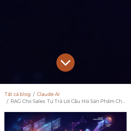
Tất cả blog
Claude AI
RAG Cho Sales: Tự Trả Lời Câu Hỏi Sản Phẩm Cho Khách 2026