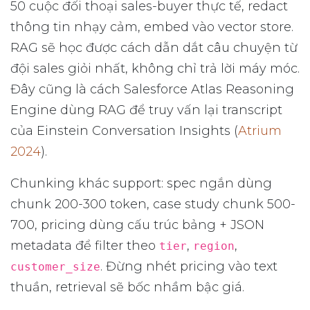
50 cuộc đối thoại sales-buyer thực tế, redact
thông tin nhạy cảm, embed vào vector store.
RAG sẽ học được cách dẫn dắt câu chuyện từ
đội sales giỏi nhất, không chỉ trả lời máy móc.
Đây cũng là cách Salesforce Atlas Reasoning
Engine dùng RAG để truy vấn lại transcript
của Einstein Conversation Insights (
Atrium
2024
).
Chunking khác support: spec ngắn dùng
chunk 200-300 token, case study chunk 500-
700, pricing dùng cấu trúc bảng + JSON
metadata để filter theo
,
,
tier
region
. Đừng nhét pricing vào text
customer_size
thuần, retrieval sẽ bốc nhầm bậc giá.