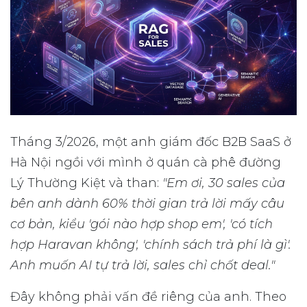
Tháng 3/2026, một anh giám đốc B2B SaaS ở
Hà Nội ngồi với mình ở quán cà phê đường
Lý Thường Kiệt và than:
"Em ơi, 30 sales của
bên anh dành 60% thời gian trả lời mấy câu
cơ bản, kiểu 'gói nào hợp shop em', 'có tích
hợp Haravan không', 'chính sách trả phí là gì'.
Anh muốn AI tự trả lời, sales chỉ chốt deal."
Đây không phải vấn đề riêng của anh. Theo