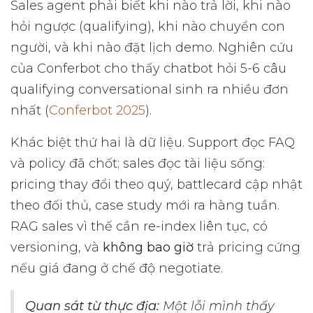
Sales agent phải biết khi nào trả lời, khi nào
hỏi ngược (qualifying), khi nào chuyển con
người, và khi nào đặt lịch demo. Nghiên cứu
của Conferbot cho thấy chatbot hỏi 5-6 câu
qualifying conversational sinh ra nhiều đơn
nhất (
Conferbot 2025
).
Khác biệt thứ hai là dữ liệu. Support đọc FAQ
và policy đã chốt; sales đọc tài liệu sống:
pricing thay đổi theo quý, battlecard cập nhật
theo đối thủ, case study mới ra hàng tuần.
RAG sales vì thế cần re-index liên tục, có
versioning, và
không bao giờ
trả pricing cứng
nếu giá đang ở chế độ negotiate.
Quan sát từ thực địa:
Một lỗi mình thấy